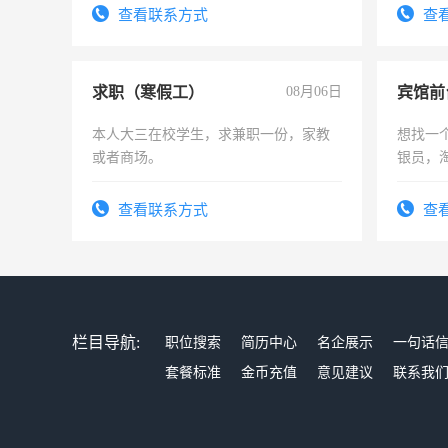
查看联系方式
查
求职（寒假工）
08月06日
本人大三在校学生，求兼职一份，家教
想找一
或者商场。
银员，
工，麻
号同微
查看联系方式
查
栏目导航:
职位搜索
简历中心
名企展示
一句话
套餐标准
金币充值
意见建议
联系我