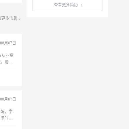
查看更多简历
看更多信息
08月07日
有从业资
脏，踏
不干
08月07日
宝妈，学
空闲时
成问题，