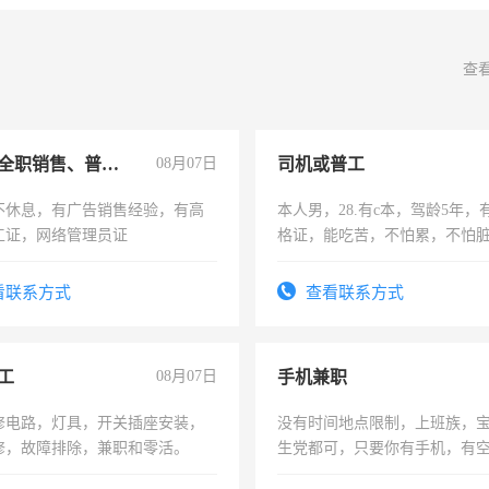
查
兼职或全职销售、普工、维修
08月07日
司机或普工
不休息，有广告销售经验，有高
本人男，28.有c本，驾龄5年，
工证，网络管理员证
格证，能吃苦，不怕累，不怕
实，需求稳定工作一份，保险
看联系方式
查看联系方式
工
08月07日
手机兼职
修电路，灯具，开关插座安装，
没有时间地点限制，上班族，
修，故障排除，兼职和零活。
生党都可，只要你有手机，有
间，一单一结，一天二三十不