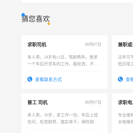
猜您喜欢
求职司机
08月07日
本人男，24岁有c1证，驾龄两年。想求
过年可
一个年后开货车的工作，能吃苦，不怕
低压电
加班。
查看联系方式
查
普工 司机
08月07日
求职电
本人男，30岁，求工作一份，年后上班
专业维
也可，吃苦耐劳，踏实肯干，保险销售
水电维
勿扰