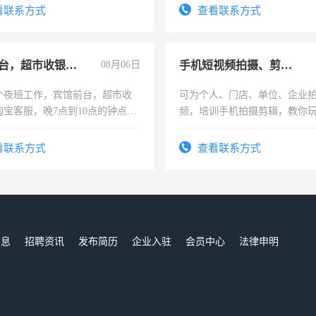
勤快的四五十，每天挣零花钱
看联系方式
查看联系方式
宾馆前台，超市收银员，淘宝客服
08月06日
手机短视频拍摄、剪辑、抖音快手
个夜班工作，宾馆前台，超市收
可为个人、门店、单位、企业
淘宝客服，晚7点到10点的钟点
频，培训手机拍摄剪辑，教你
烦看到的老板加我微信聊，手机
可为个人、门店、单位、企业
信
频，培训手机拍摄剪辑，教你
看联系方式
查看联系方式
音！你也可以成为拍摄达人！
成为拍摄达人！
信息
招聘资讯
发布简历
企业入驻
会员中心
法律申明
们