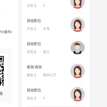
王女士
·
0
其他职位
卢女士
·
大专
10金币)
其他职位
范先生
·
硕士
家政/保安
聂女士
·
高中以下
其他职位
息
张女士
·
9